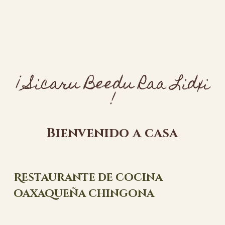
¡
Sicaru
Beedu
Raa
Lidxi
!
Bienvenido
a
casa
Restaurante
de
cocina
oaxaqueña
chingona